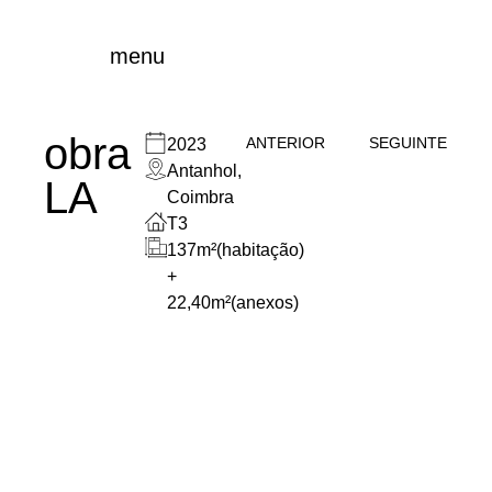
menu
obra
ANTERIOR
SEGUINTE
2023
Antanhol,
LA
Coimbra
T3
137m²(habitação)
+
22,40m²(anexos)